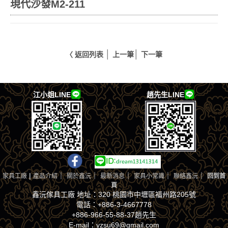
現代沙發M2-211
│
│
〈 返回列表
上一筆
下一筆
江小姐LINE
趙先生LINE
|
｜
｜
｜
｜
｜
家具工廠
產品介紹
關於鑫沅
最新消息
家具小常識
聯絡鑫沅
回到首
頁
鑫沅傢具工廠 地址：320 桃園市中壢區福州路205號
電話：+886-3-4667778
+886-966-55-88-37趙先生
E-mail：yzsu69@gmail.com