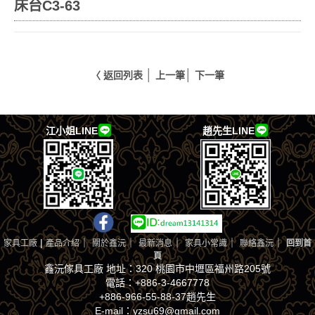
床台C3-63
│
│
〈 返回列表
上一筆
下一筆
江小姐LINE
趙先生LINE
|
｜
｜
｜
｜
｜
家具工廠
產品介紹
關於鑫沅
最新消息
家具小常識
聯絡鑫沅
回到首
頁
鑫沅傢具工廠 地址：320 桃園市中壢區福州路205號
電話：+886-3-4667778
+886-966-55-88-37趙先生
E-mail：yzsu69@gmail.com