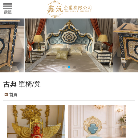
古典 單椅/凳
首頁