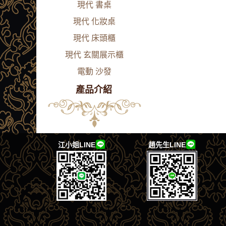
現代 書桌
現代 化妝桌
現代 床頭櫃
現代 玄關展示櫃
電動 沙發
產品介紹
江小姐LINE
趙先生LINE