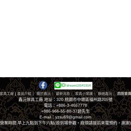
|
｜
｜
｜
｜
｜
家具工廠
產品介紹
關於鑫沅
最新消息
家具小常識
聯絡鑫沅
回到首
鑫沅傢具工廠 地址：320 桃園市中壢區福州路205號
電話：+886-3-4667778
+886-966-55-88-37趙先生
E-mail：yzsu69@gmail.com
營業時間:早上九點到下午六點(欲到場參觀，麻煩請提前來電預約，謝謝)