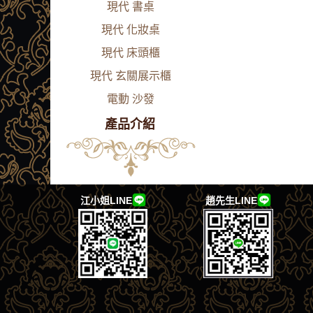
現代 書桌
現代 化妝桌
現代 床頭櫃
現代 玄關展示櫃
電動 沙發
產品介紹
江小姐LINE
趙先生LINE