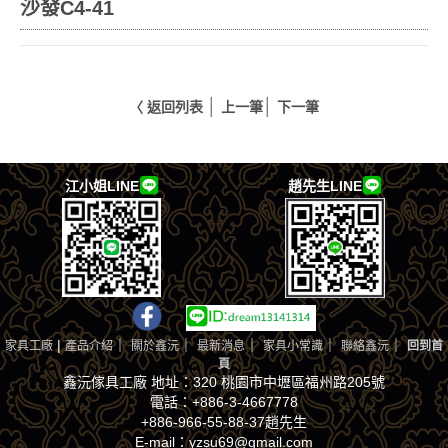
沙發C4-41
│
│
〈 返回列表
上一筆
下一筆
江小姐LINE
趙先生LINE
|
｜
｜
｜
｜
｜
家具工廠
產品介紹
關於鑫沅
最新消息
家具小常識
聯絡鑫沅
回到首
頁
鑫沅傢具工廠 地址：320 桃園市中壢區福州路205號
電話：+886-3-4667778
+886-966-55-88-37趙先生
E-mail：yzsu69@gmail.com