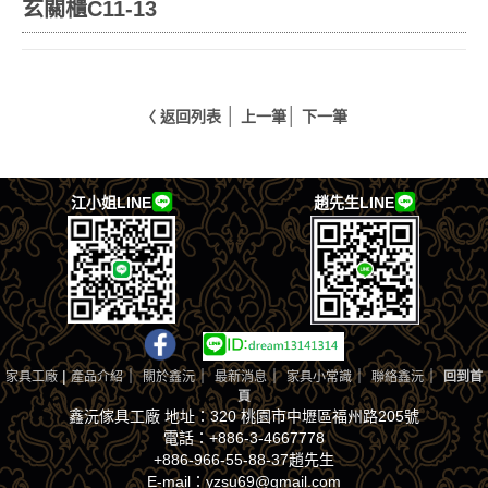
玄關櫃C11-13
│
│
〈 返回列表
上一筆
下一筆
江小姐LINE
趙先生LINE
|
｜
｜
｜
｜
｜
家具工廠
產品介紹
關於鑫沅
最新消息
家具小常識
聯絡鑫沅
回到首
頁
鑫沅傢具工廠 地址：320 桃園市中壢區福州路205號
電話：+886-3-4667778
+886-966-55-88-37趙先生
E-mail：yzsu69@gmail.com